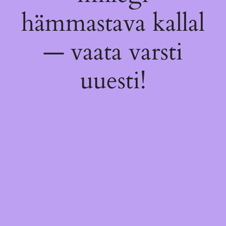
hämmastava kallal
— vaata varsti
uuesti!