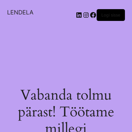
LENDELA
LinkedIn
Instagram
Facebook
Logi sisse
Vabanda tolmu
pärast! Töötame
millegi