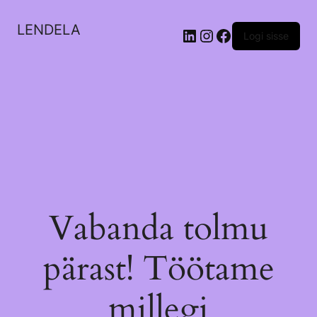
LENDELA
LinkedIn
Instagram
Facebook
Logi sisse
Vabanda tolmu
pärast! Töötame
millegi