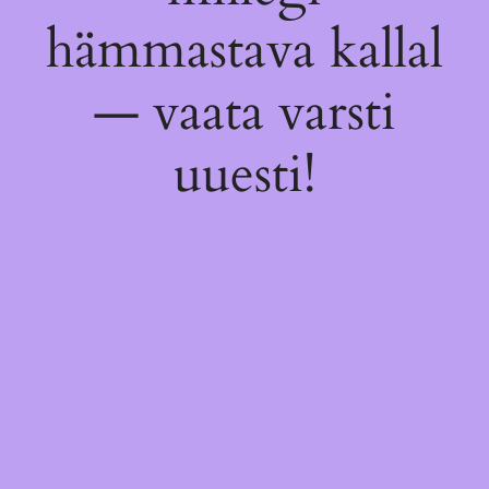
hämmastava kallal
— vaata varsti
uuesti!