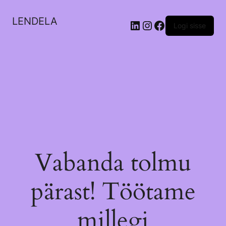
LENDELA
LinkedIn
Instagram
Facebook
Logi sisse
Vabanda tolmu
pärast! Töötame
millegi