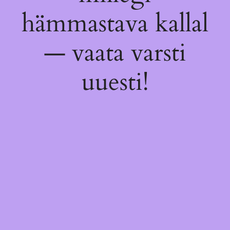
hämmastava kallal
— vaata varsti
uuesti!