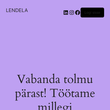
LENDELA
LinkedIn
Instagram
Facebook
Logi sisse
Vabanda tolmu
pärast! Töötame
millegi