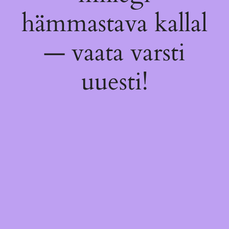
hämmastava kallal
— vaata varsti
uuesti!