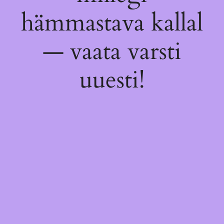
hämmastava kallal
— vaata varsti
uuesti!