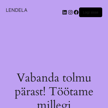
LENDELA
LinkedIn
Instagram
Facebook
Logi sisse
Vabanda tolmu
pärast! Töötame
millegi