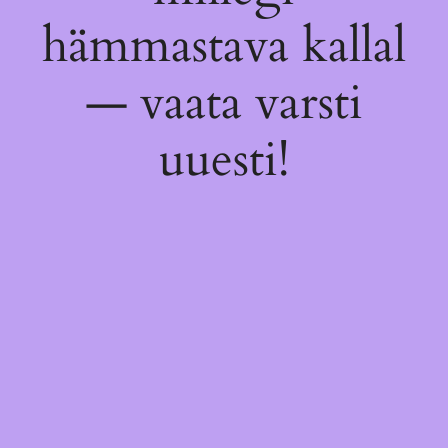
hämmastava kallal
— vaata varsti
uuesti!