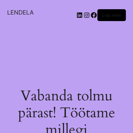
LENDELA
LinkedIn
Instagram
Facebook
Logi sisse
Vabanda tolmu
pärast! Töötame
millegi