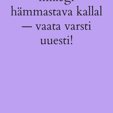
hämmastava kallal
— vaata varsti
uuesti!