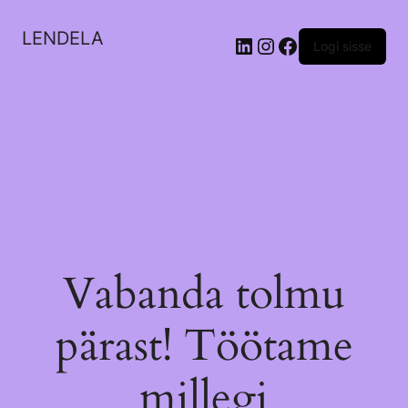
LENDELA
LinkedIn
Instagram
Facebook
Logi sisse
Vabanda tolmu
pärast! Töötame
millegi