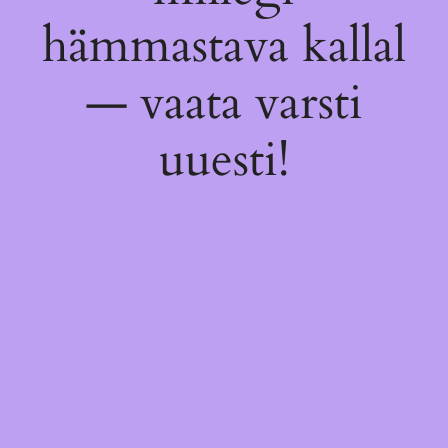
hämmastava kallal
— vaata varsti
uuesti!