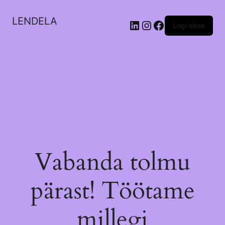
LENDELA
LinkedIn
Instagram
Facebook
Logi sisse
Vabanda tolmu
pärast! Töötame
millegi