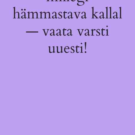
hämmastava kallal
— vaata varsti
uuesti!