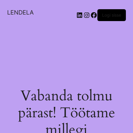
LENDELA
LinkedIn
Instagram
Facebook
Logi sisse
Vabanda tolmu
pärast! Töötame
millegi