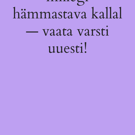
hämmastava kallal
— vaata varsti
uuesti!