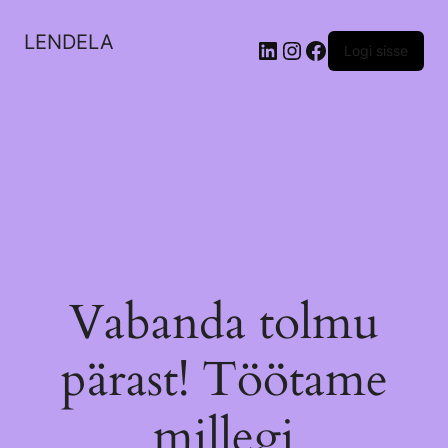
LENDELA
LinkedIn
Instagram
Facebook
Logi sisse
Vabanda tolmu
pärast! Töötame
millegi