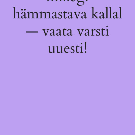
hämmastava kallal
— vaata varsti
uuesti!