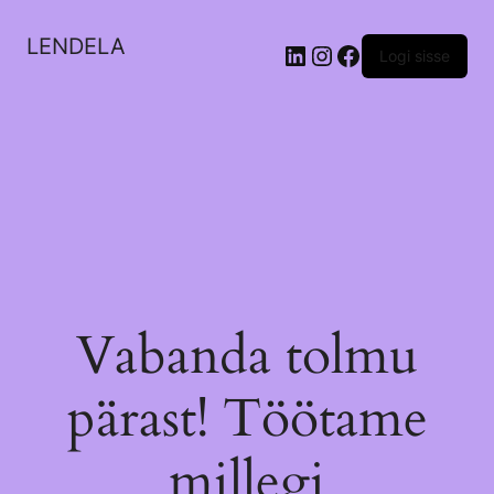
LENDELA
LinkedIn
Instagram
Facebook
Logi sisse
Vabanda tolmu
pärast! Töötame
millegi