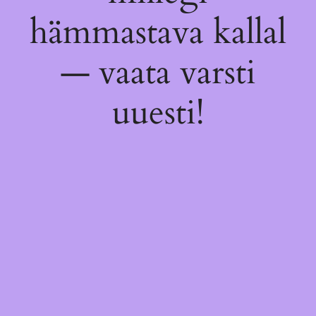
hämmastava kallal
— vaata varsti
uuesti!