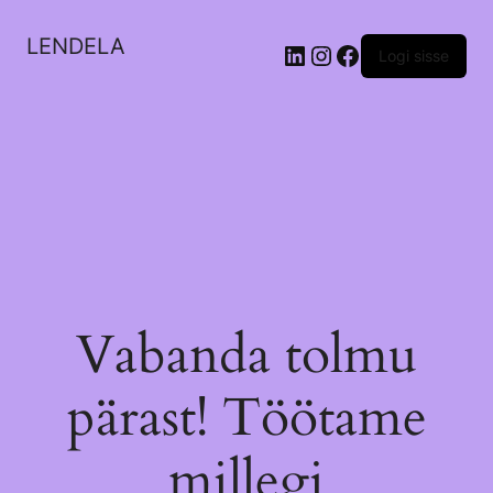
LENDELA
LinkedIn
Instagram
Facebook
Logi sisse
Vabanda tolmu
pärast! Töötame
millegi