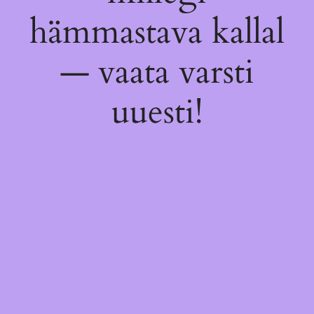
hämmastava kallal
— vaata varsti
uuesti!